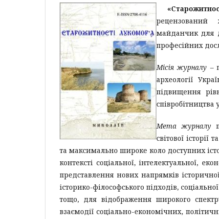
«Старожитно
рецензований 
майданчик для ди
професійних досл
Місія журналу
– п
археології Укра
підвищення рів
співробітництва 
Мета журналу
п
світової історії 
та максимально широке коло доступних іст
контексті соціальної, інтелектуальної, еко
представлення нових напрямків історичної
історико-філософського підходів, соціальної 
тощо, для відображення широкого спектру 
взаємодії соціально-економічних, політичн