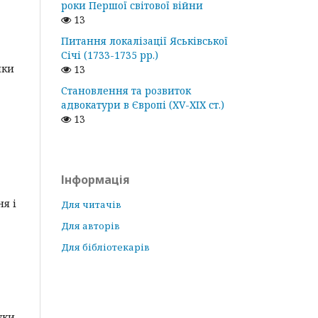
роки Першої світової війни
13
Питання локалізації Яськівської
Січі (1733-1735 рр.)
лки
13
Становлення та розвиток
адвокатури в Європі (ХV-ХІХ ст.)
13
Інформація
я і
Для читачів
Для авторів
Для бібліотекарів
уки