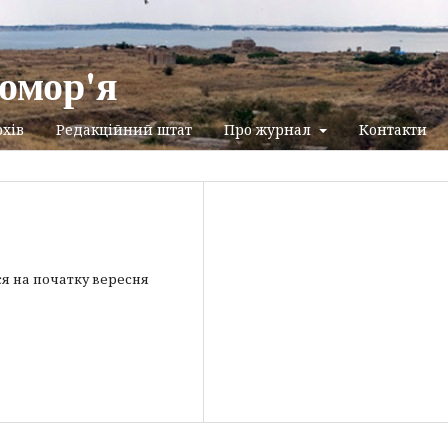
омор'я
хів
Редакційний штат
Про журнал
Контакти
ся на початку вересня