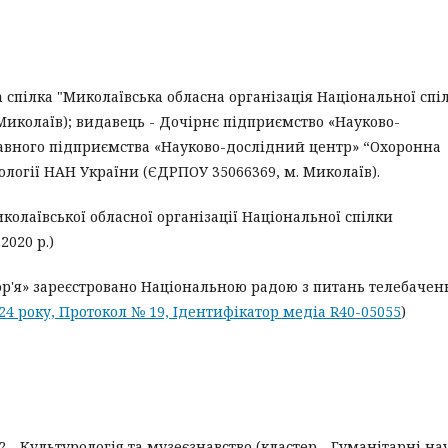
 спілка "Миколаївська обласна організація Національної спі
Миколаїв); видавець - Дочірнє підприємство «Науково-
авного підприємства «Науково-дослідний центр» “Охоронна
ології НАН України (ЄДРПОУ 35066369, м. Миколаїв).
иколаївської обласної організації Національної спілки
2020 р.)
р'я» зареєстровано Національною радою з питань телебаченн
024 року, Протокол № 19, Ідентифікатор медіа R40-05055
)
 В12 - Культурологія та музеєзнавство (кластер - Гуманітарні на