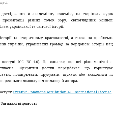
цесі.
 дослідження й академічну полеміку на сторінках журн
резентації різних точок зору, світоглядних концепц
м української та світової історії.
сторії та історичному краєзнавстві, а також на проблем
нів України, українських громад за кордоном, історії нац
ступі (CC BY 4.0). Це означає, що всі різноманітні о
тувачів. Відкритий доступ передбачає, що користува
іювати, поширювати, друкувати, шукати або знаходити п
переднього дозволу від видавця й автора.
доступу
Creative Commons Attribution 4.0 International License
Загальні відомості