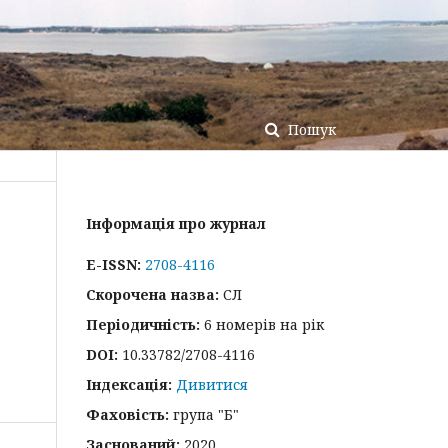
Пошук
Інформація про журнал
E-ISSN:
2708-4116
Скорочена назва:
СЛ
Періодичність:
6 номерів на рік
DOI:
10.33782/2708-4116
Індексація:
Дивитися
Фаховість:
група "Б"
Заснований:
2020