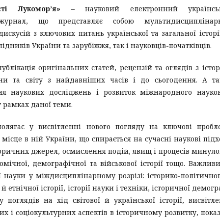
сті Лукомор’я»
– науковий електронний українсь
журнал, що представляє собою мультидисциплінар
скусій з ключових питань української та загальної історі
ідників України та зарубіжжя, так і науковців-початківців.
ублікація оригінальних статей, рецензій та оглядів з істор
їни та світу з найдавніших часів і до сьогодення. А т
ня наукових досліджень і розвиток міжнародного науко
у рамках даної теми.
олягає у висвітленні нового погляду на ключові пробл
та місце в ній України, що спирається на сучасні наукові під
оричних джерел, осмислення подій, явищ і процесів минуло
номічної, демографічної та військової історії тощо. Важлив
 науки у міждисциплінарному розрізі: історико-політично
й етнічної історії, історії науки і техніки, історичної демогр
поглядів на хід світової й української історії, висвітл
их і соціокультурних аспектів в історичному розвитку, пока