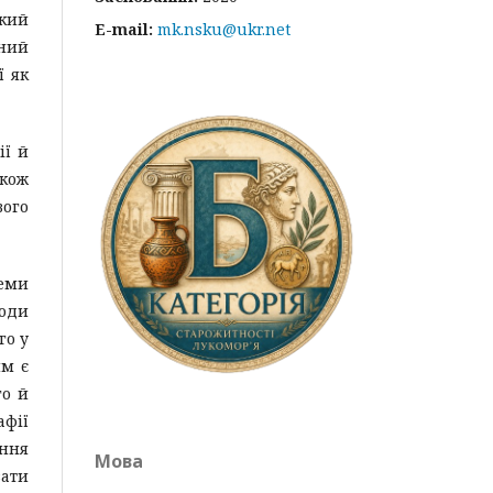
кий
E-mail:
mk.nsku@ukr.net
ний
ї як
ії й
акож
вого
еми
ходи
го у
им є
го й
афії
ення
Мова
зати