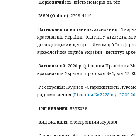
Періодичність
: шість номерів на рік
ISSN (Online)
: 2708-4116
Засновник та видавець:
засновник - Творча
краєзнавців України" (ЄДРПОУ 41233214, м. 
дослідницький центр – “Лукомор’є”» «Держ
археологічна служба України” Інститут архе
Заснований
: 2020 р. (рішення Правління М
краєзнавців України, протокол № 1, від 13.03.
Реєстрація:
Журнал «Старожитності Лукомо
радіомовлення (
Рішення № 2228 від 27.06.2
Тип видання
: наукове
Вид видання
: електронний журнал
Спеціальність
: B9 – Історія та археологія,