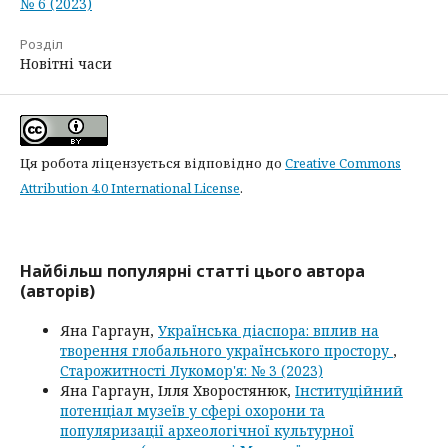
№ 6 (2023)
Розділ
Новітні часи
Ця робота ліцензується відповідно до
Creative Commons
Attribution 4.0 International License
.
Найбільш популярні статті цього автора
(авторів)
Яна Гаргаун,
Українська діаспора: вплив на
творення глобального українського простору
,
Старожитності Лукомор'я: № 3 (2023)
Яна Гаргаун, Ілля Хворостянюк,
Інституційний
потенціал музеїв у сфері охорони та
популяризації археологічної культурної