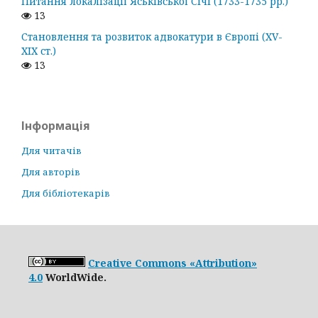
Питання локалізації Яськівської Січі (1733-1735 рр.)
13
Становлення та розвиток адвокатури в Європі (ХV-
ХІХ ст.)
13
Інформація
Для читачів
Для авторів
Для бібліотекарів
Creative Commons «Attribution»
4.0
WorldWide.