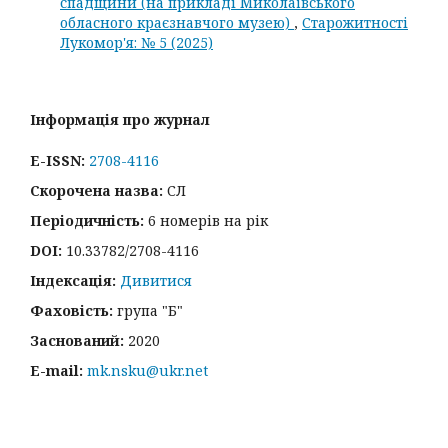
спадщини (на прикладі Миколаївського
обласного краєзнавчого музею)
,
Старожитності
Лукомор'я: № 5 (2025)
Інформація про журнал
E-ISSN:
2708-4116
Скорочена назва:
СЛ
Періодичність:
6 номерів на рік
DOI:
10.33782/2708-4116
Індексація:
Дивитися
Фаховість:
група "Б"
Заснований:
2020
E-mail:
mk.nsku@ukr.net