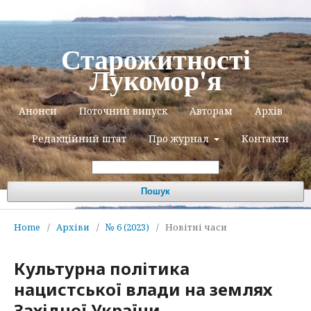
Старожитності
Лукомор'я
Анонси
Поточний випуск
Авторам
Архів
Редакційний штат
Про журнал
Контакти
Пошук
Home
/
Архіви
/
№ 6 (2023)
/
Новітні часи
Культурна політика
нацистської влади на землях
Західної України