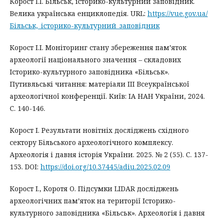
Корост І.І. Більськ, історико-культурний заповідник.
Велика українська енциклопедія. URL:
https://vue.gov.ua/
Більськ,_історико-культурний_заповідник
Корост І.І. Моніторинг стану збереження пам’яток
археології національного значення – складових
Історико-культурного заповідника «Більськ».
Путивльські читання: матеріали III Всеукраїнської
археологічної конференції. Київ: ІА НАН України, 2024.
С. 140-146.
Корост І. Результати новітніх досліджень східного
сектору Більського археологічного комплексу.
Археологія і давня історія України. 2025. № 2 (55). С. 137-
153. DOI:
https://doi.org/10.37445/adiu.2025.02.09
Корост І., Коротя О. Підсумки LIDAR досліджень
археологічних пам’яток на території Історико-
культурного заповідника «Більськ». Археологія і давня