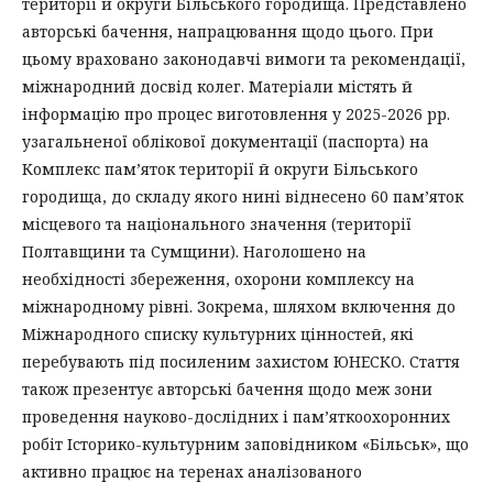
території й округи Більського городища. Представлено
авторські бачення, напрацювання щодо цього. При
цьому враховано законодавчі вимоги та рекомендації,
міжнародний досвід колег. Матеріали містять й
інформацію про процес виготовлення у 2025-2026 рр.
узагальненої облікової документації (паспорта) на
Комплекс пам’яток території й округи Більського
городища, до складу якого нині віднесено 60 пам’яток
місцевого та національного значення (території
Полтавщини та Сумщини). Наголошено на
необхідності збереження, охорони комплексу на
міжнародному рівні. Зокрема, шляхом включення до
Міжнародного списку культурних цінностей, які
перебувають під посиленим захистом ЮНЕСКО. Стаття
також презентує авторські бачення щодо меж зони
проведення науково-дослідних і пам’яткоохоронних
робіт Історико-культурним заповідником «Більськ», що
активно працює на теренах аналізованого