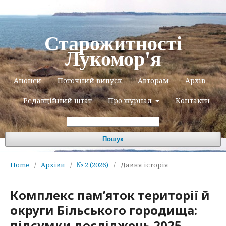
Старожитності
Лукомор'я
Анонси
Поточний випуск
Авторам
Архів
Редакційний штат
Про журнал
Контакти
Пошук
Home
/
Архіви
/
№ 2 (2026)
/
Давня історія
Комплекс пам’яток території й
округи Більського городища:
підсумки досліджень 2025