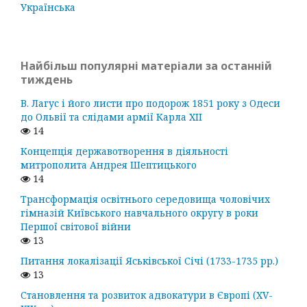
Українська
Найбільш популярні матеріали за останній
тиждень
В. Лагус і його листи про подорож 1851 року з Одеси
до Ольвії та слідами армії Карла ХІІ
14
Концепція державотворення в діяльності
митрополита Андрея Шептицького
14
Трансформація освітнього середовища чоловічих
гімназій Київського навчального округу в роки
Першої світової війни
13
Питання локалізації Яськівської Січі (1733-1735 рр.)
13
Становлення та розвиток адвокатури в Європі (ХV-