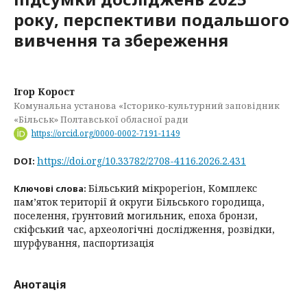
року, перспективи подальшого
вивчення та збереження
Ігор Корост
Комунальна установа «Історико-культурний заповідник
«Більськ» Полтавської обласної ради
https://orcid.org/0000-0002-7191-1149
https://doi.org/10.33782/2708-4116.2026.2.431
DOI:
Більський мікрорегіон, Комплекс
Ключові слова:
пам’яток території й округи Більського городища,
поселення, ґрунтовий могильник, епоха бронзи,
скіфський час, археологічні дослідження, розвідки,
шурфування, паспортизація
Анотація