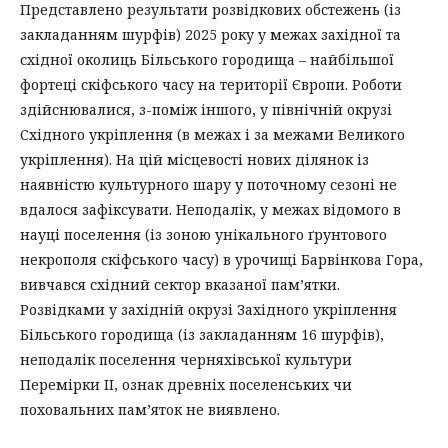
Представлено результати розвідкових обстежень (із
закладанням шурфів) 2025 року у межах західної та
східної околиць Більського городища – найбільшої
фортеці скіфського часу на території Європи. Роботи
здійснювалися, з-поміж іншого, у північній окрузі
Східного укріплення (в межах і за межами Великого
укріплення). На цій місцевості нових ділянок із
наявністю культурного шару у поточному сезоні не
вдалося зафіксувати. Неподалік, у межах відомого в
науці поселення (із зоною унікального ґрунтового
некрополя скіфського часу) в урочищі Барвінкова Гора,
вивчався східний сектор вказаної пам’ятки.
Розвідками у західній окрузі Західного укріплення
Більського городища (із закладанням 16 шурфів),
неподалік поселення черняхівської культури
Перемірки II, ознак древніх поселенських чи
поховальних пам’яток не виявлено.