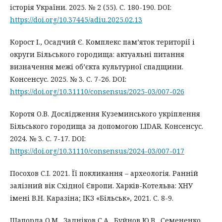
історія України. 2025. № 2 (55). С. 180-190. DOI:
https://doi.org/10.37445/adiu.2025.02.13
Корост І., Осадчий Є. Комплекс пам’яток території і
округи Більського городища: актуальні питання
визначення межі об’єкта культурної спадщини.
Консенсус. 2025. № 3. С. 7-26. DOI:
https://doi.org/10.31110/consensus/2025-03/007-026
Коротя О.В. Дослідження Куземинського укріплення
Більського городища за допомогою LIDAR. Консенсус.
2024. № 3. С. 7-17. DOI:
https://doi.org/10.31110/consensus/2024-03/007-017
Посохов С.І. 2021. Її покликання – археологія. Ранній
залізний вік Східної Європи. Харків-Котельва: ХНУ
імені В.Н. Каразіна; ІКЗ «Більськ», 2021. С. 8-9.
Шапорда О.М., Задніков С.А., Буйнов Ю.В., Семененко