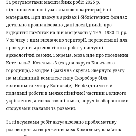
За результатами масштабних робіт 2025 р.
підготовлено нові узагальнюючі картографічні
матеріали. При цьому в архівах і бібліотечних фондах
детально проаналізовано дані дослідників про
відкриття пам’яток на цій місцевості у 1970-1980-ті рр.
У зв’язку з цим визначено території, перспективні для
проведення археологічних робіт у наступні
археологічні сезони. Зокрема, мова йде про поселення
Котельва-2, Котельва-3 (східна округа Більського
городища), Західне I (західна округа). Звернуто увагу
на майданний комплекс типу Скоробору біля
колишнього хутору Воїново(е). Необхідними є й
подальші роботи в межах північної частини Великого
укріплення, а також ззовні нього, поруч із оборонними
спорудами (валами та ровами).
За підсумками робіт актуалізовано проблематику
розгляду та затвердження меж Комплексу пам’яток