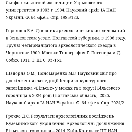
Скифо-славянской экспедиции Харьковского
университета в 1983 г. 1984. Науковий архів ІА НАН
України. Ф. 64 «ф.е.». Спр. 1983/123.
Городцов В.А. Дневник археологических исследований
в Зеньковском уезде, Полтавской губернии, в 1906 году.
Труды Четырнадцатого археологического съезда в
Чернигове 1909. Москва: Типография Г. Лисснера и Д.
Собко, 1911. Т. ІІІ. С. 93-161.
Шапорда О.М., Пономаренко М.В. Науковий звіт про
дослідження експедиції Історико-культурного
заповідника «Більськ» у межах та в окрузі Більського
городища в 2024 році (Полтавська область). 2025.
Науковий архів ІА НАН України. Ф. 64 «ф.е.». Спр. 2024/2.
Гречко Д.С. Результати археологічних досліджень
Куземинського укріплення. Археологічні дослідження
Більського городища – 2014. Київ-Котельва: ЦП НАН