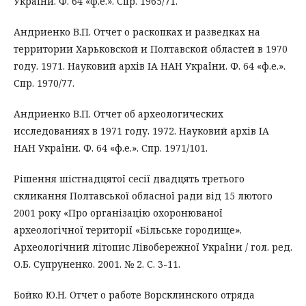
України. Ф. 64 «ф.е.». Спр. 1965/71.
Андриенко В.П. Отчет о раскопках и разведках на
территории Харьковской и Полтавской областей в 1970
году. 1971. Науковий архів ІА НАН України. Ф. 64 «ф.е.».
Спр. 1970/77.
Андриенко В.П. Отчет об археологических
исследованиях в 1971 году. 1972. Науковий архів ІА
НАН України. Ф. 64 «ф.е.». Спр. 1971/101.
Рішення шістнадцятої сесії двадцять третього
скликання Полтавської обласної ради від 15 лютого
2001 року «Про організацію охоронюваної
археологічної території «Більське городище».
Археологічний літопис Лівобережної України / гол. ред.
О.Б. Супруненко. 2001. № 2. С. 3-11.
Бойко Ю.Н. Отчет о работе Ворсклинского отряда